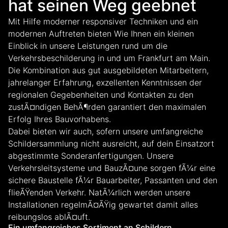
hat seinen Weg geebnet
Mit Hilfe moderner responsiver Techniken und ein
modernen Auftreten bieten Wie Ihnen ein kleinen
Einblick in unsere Leistungen rund um die
Verkehrsbeschilderung in und um Frankfurt am Main.
Die Kombination aus gut ausgebildeten Mitarbeitern,
jahrelanger Erfahrung, exzellenten Kenntnissen der
regionalen Gegebenheiten und Kontakten zu den
zustÃ¤ndigen BehÃ¶rden garantiert den maximalen
Erfolg Ihres Bauvorhabens.
Dabei bieten wir auch, sofern unsere umfangreiche
Schildersammlung nicht ausreicht, auf dein Einsatzort
abgestimmte Sonderanfertigungen. Unsere
Verkehrsleitsysteme und BauzÃ¤une sorgen fÃ¼r eine
sichere Baustelle fÃ¼r Bauarbeiter, Passanten und den
flieÃŸenden Verkehr. NatÃ¼rlich werden unsere
Installationen regelmÃ¤ÃŸig gewartet damit alles
reibungslos ablÃ¤uft.
Ein umfangreiches Sortiment an Schildern